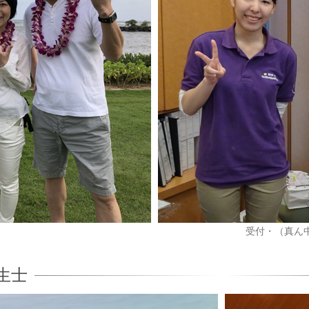
受付・（真ん
生士