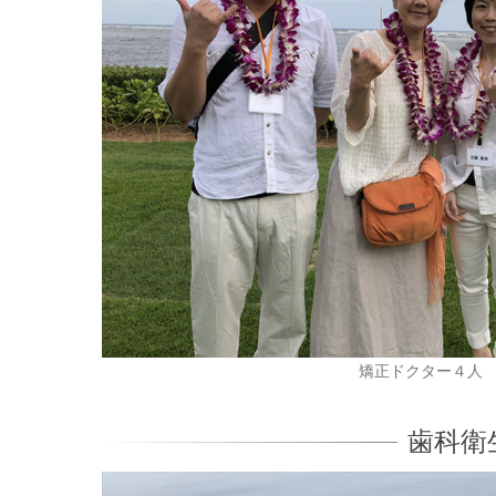
矯正ドクター４人
歯科衛