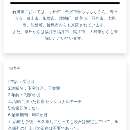
石川県においては、小松市・金沢市からはもちろん、野々
市市、白山市、加賀市、津幡町、能美市、羽咋市、七尾
市、能登町、輪島市からも来院されています。
また、県外からは福井県福井市、鯖江市、大野市からも来
院いただいています。
※症例
1.主訴：受け口
2.診断名：下突咬合、下突額
3.年齢：7歳0か月
4.治療に用いた装置:セクショナルアーチ
5.抜歯部位：なし
6.治療期間：1年3か月
7. 治療も予後：永久歯列になっても咬合は安定していて、永
久歯列の仕上げの治療は不要であった。