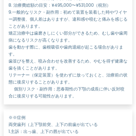
8. 治療費総額の目安：¥495,000〜¥531,000（税別）
9.一般的なリスク・副作用：初めて装置を装着した時やワイヤ
ー調整後、個人差はありますが、違和感や咬むと痛みを感じる
ことがあります。
矯正治療中は歯磨きしにくい部分ができるため、むし歯や歯周
病になるリスクが高くなります。
歯を動かす際に、歯根吸収や歯肉退縮が起こる場合がありま
す。
歯並びを整え、咬み合わせを改善するため、やむを得ず健康な
歯を抜くことがあります。
リテーナー（保定装置）を使わずに放っておくと、治療前の状
態に後戻りすることがあります。
個別リスク・副作用：思春期性の下顎の成長に伴い反対咬
合に後戻りする可能性があります。
※※症例
両突歯列（上下顎前突、上下の前歯が出ている
1.主訴：出っ歯、上下の唇が出ている