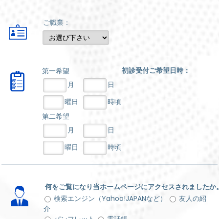
ご職業：
初診受付ご希望日時：
第一希望
月
日
曜日
時頃
第二希望
月
日
曜日
時頃
何をご覧になり当ホームページにアクセスされましたか
検索エンジン（Yahoo!JAPANなど）
友人の紹
介