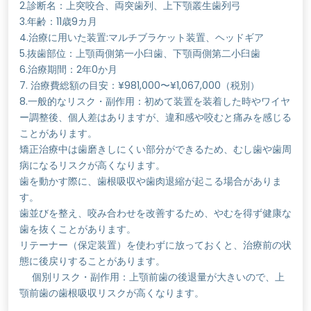
2.診断名：上突咬合、両突歯列、上下顎叢生歯列弓
3.年齢：11歳9カ月
4.治療に用いた装置:マルチブラケット装置、ヘッドギア
5.抜歯部位：上顎両側第一小臼歯、下顎両側第二小臼歯
6.治療期間：2年0か月
7. 治療費総額の目安：¥981,000〜¥1,067,000（税別）
8.一般的なリスク・副作用：初めて装置を装着した時やワイヤ
ー調整後、個人差はありますが、違和感や咬むと痛みを感じる
ことがあります。
矯正治療中は歯磨きしにくい部分ができるため、むし歯や歯周
病になるリスクが高くなります。
歯を動かす際に、歯根吸収や歯肉退縮が起こる場合がありま
す。
歯並びを整え、咬み合わせを改善するため、やむを得ず健康な
歯を抜くことがあります。
リテーナー（保定装置）を使わずに放っておくと、治療前の状
態に後戻りすることがあります。
個別リスク・副作用：上顎前歯の後退量が大きいので、上
顎前歯の歯根吸収リスクが高くなります。